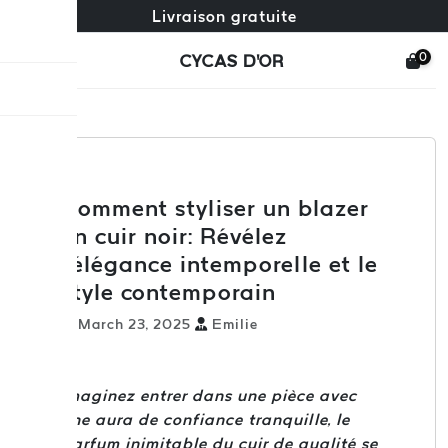
Échange gratuit + retours gratuits
Service client 24/7
Livraison gratuite
×
0
CYCAS D'OR
Comment styliser un blazer
en cuir noir: Révélez
l'élégance intemporelle et le
style contemporain
March 23, 2025
Emilie
Imaginez entrer dans une pièce avec
une aura de confiance tranquille, le
parfum inimitable du cuir de qualité se