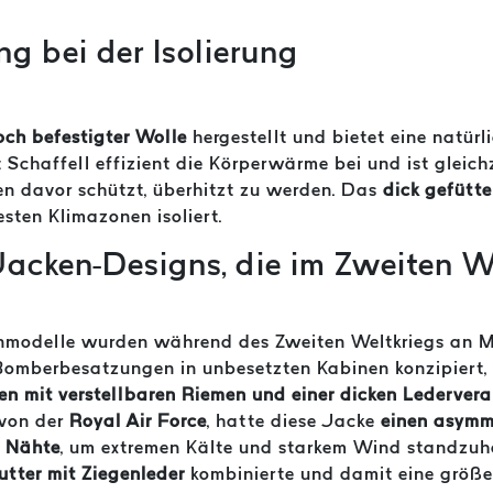
ng bei der Isolierung
och befestigter Wolle
hergestellt und bietet eine natürl
t Schaffell effizient die Körperwärme bei und ist gleic
en davor schützt, überhitzt zu werden. Das
dick gefütte
esten Klimazonen isoliert.
Jacken-Designs, die im Zweiten W
enmodelle wurden während des Zweiten Weltkriegs an M
 Bomberbesatzungen in unbesetzten Kabinen konzipiert,
gen mit verstellbaren Riemen und einer dicken Lederver
 von der
Royal Air Force
, hatte diese Jacke
einen asymme
e Nähte
, um extremen Kälte und starkem Wind standzuha
utter mit Ziegenleder
kombinierte und damit eine größer