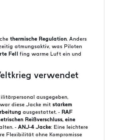
iche
thermische Regulation
. Anders
hzeitig atmungsaktiv, was Piloten
rte Fell
fing warme Luft ein und
eltkrieg verwendet
ilitärpersonal ausgegeben,
 war diese Jacke mit
starkem
arbeitung
ausgestattet. -
RAF
trischen Reißverschluss, eine
lten. -
ANJ-4 Jacke
: Eine leichtere
e Flexibilität ohne Kompromisse