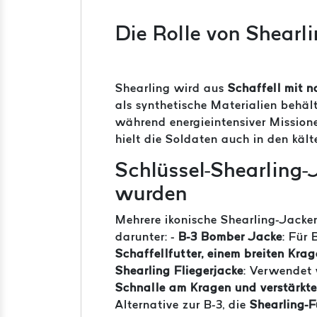
Die Rolle von Shearli
Shearling wird aus
Schaffell mit n
als synthetische Materialien behäl
während energieintensiver Mission
hielt die Soldaten auch in den kält
Schlüssel-Shearling-
wurden
Mehrere ikonische Shearling-Jack
darunter: -
B-3 Bomber Jacke
: Für
Schaffellfutter, einem breiten Kra
Shearling Fliegerjacke
: Verwendet
Schnalle am Kragen und verstärkt
Alternative zur B-3, die
Shearling-F