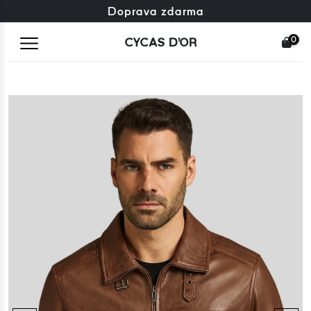
Zdarma výměna + zdarma vrácení
Doprava zdarma
0
CYCAS D'OR