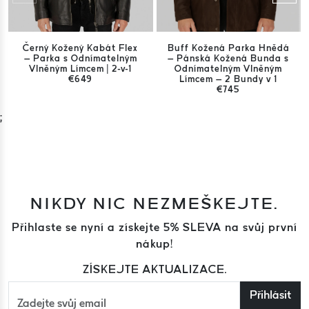
Černý Kožený Kabát Flex
Buff Kožená Parka Hnědá
– Parka s Odnímatelným
– Pánská Kožená Bunda s
Vlněným Límcem | 2-v-1
Odnímatelným Vlněným
€649
Límcem – 2 Bundy v 1
€745
;
NIKDY NIC NEZMEŠKEJTE.
Přihlaste se nyní a získejte 5% SLEVA na svůj první
nákup!
ZÍSKEJTE AKTUALIZACE.
Přihlásit