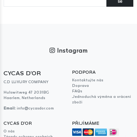
se
Instagram
CYCAS D'OR
PODPORA
Kontaktujte nás
C.D LUXURY COMPANY
Doprava
FAQs
Hulswitweg 47 2031BG
Jednoduchá výměna a vrácení
Haarlem, Netherlands
zboží
Email:
info@cycasdor.com
CYCAS D'OR
PŘIJÍMÁME
O nás
Zásady ochrany osobních